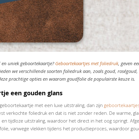
ol en uniek geboortekaartje?
Geboortekaartjes met foliedruk
, geven ee
ieden we verschillende soorten foliedruk aan, zoals goud, roségoud, 
r deze prachtige opties en waarom goudfolie de populairste keuze is.
rtje een gouden glans
geboortekaartje met een luxe uitstraling, dan zijn
geboortekaartje
st verkochte foliedruk en dat is niet zonder reden. De warme, gla
 en tijdloze uitstraling, waardoor het direct in het oog springt.
lie, vanwege vlekken tijdens het productieproces, waardoor goudfo