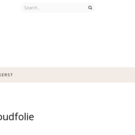
KERST
oudfolie