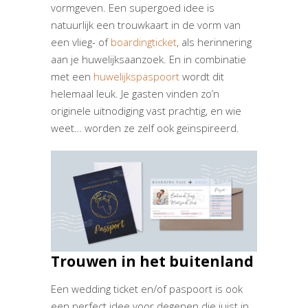
vormgeven. Een supergoed idee is
natuurlijk een trouwkaart in de vorm van
een vlieg- of
boardingticket
, als herinnering
aan je huwelijksaanzoek. En in combinatie
met een
huwel
i
jkspaspoort
wordt dit
helemaal leuk. Je gasten vinden zo’n
originele uitnodiging vast prachtig, en wie
weet… worden ze zelf ook geïnspireerd.
Trouwen in het buitenland
Een wedding ticket en/of paspoort is ook
een perfect idee voor degenen die juist in