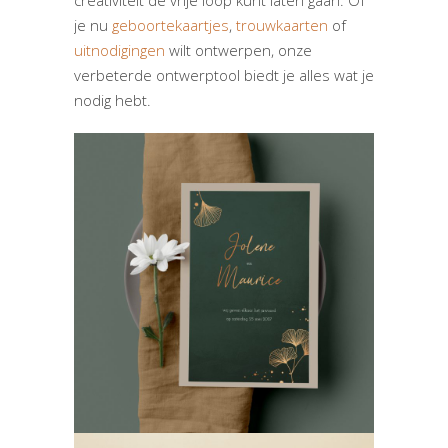
creativiteit de vrije loop kunt laten gaan. Of
je nu
geboortekaartjes
,
trouwkaarten
of
uitnodigingen
wilt ontwerpen, onze
verbeterde ontwerptool biedt je alles wat je
nodig hebt.