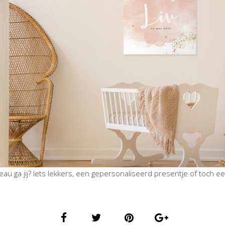
eau ga jij? Iets lekkers, een gepersonaliseerd presentje of toch 