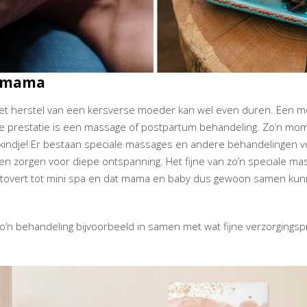
r mama
n het herstel van een kersverse moeder kan wel even duren. Een
 prestatie is een massage of postpartum behandeling. Zo’n mome
kindje! Er bestaan speciale massages en andere behandelingen v
l en zorgen voor diepe ontspanning. Het fijne van zo’n speciale m
tovert tot mini spa en dat mama en baby dus gewoon samen kunnen
o’n behandeling bijvoorbeeld in samen met wat fijne verzorgingsp