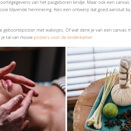
eboortegegevens van het pasgeboren kindje. Maar ook een canvas
oie blijvende herinnering. Kies een ontwerp dat goed aansluit bij
ve geboorteposter met walvisjes. Of wat denk je van een canvas 
d je tal van mooie
posters voor de kinderkamer
.