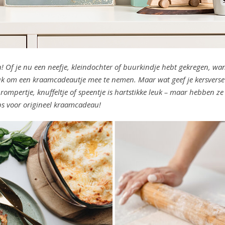
n! Of je nu een neefje, kleindochter of buurkindje hebt gekregen, wan
euk om een kraamcadeautje mee te nemen. Maar wat geef je kersver
rompertje, knuffeltje of speentje is hartstikke leuk – maar hebben ze
ps voor origineel kraamcadeau!