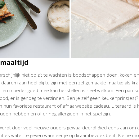
maaltijd
rschijnlijk niet op zit te wachten is boodschappen doen, koken 
daarom aan heel blij te zijn met een zelfgemaakte maaltijd als kr
len moeder goed mee kan herstellen is heel welkom. Een pan soe
d, er is genoeg te verzinnen. Ben je zelf geen keukenprins(es)?
 hun favoriete restaurant of afhaalwebsite cadeau. Uiteraard is
ouden hebben en of er nog allergieën in het spel zijn.
wordt door veel nieuwe ouders gewaardeerd! Bied eens aan om de
lantjes water te geven wanneer je op kraambezoek bent. Kleine mo